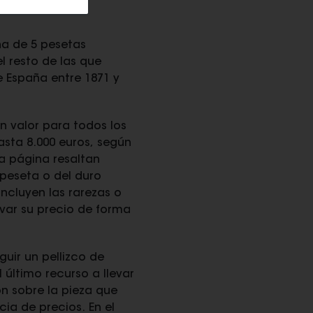
na de 5 pesetas
l resto de las que
 España entre 1871 y
n valor para todos los
asta 8.000 euros, según
a página resaltan
peseta o del duro
ncluyen las rarezas o
evar su precio de forma
ir un pellizco de
 último recurso a llevar
n sobre la pieza que
cia de precios. En el