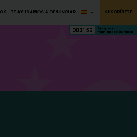
SUSCRÍBETE
ROS
TE AYUDAMOS A DENUNCIAR
Apoyos al
003152
manifiesto Denaria