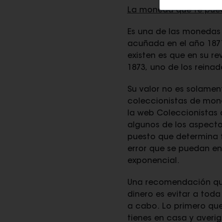
La moneda que te pued
Es una de las monedas 
acuñada en el año 1871.
existen es que en su r
1873, uno de los reina
Su valor no es solament
coleccionistas de mone
la web Coleccionistas
algunos de los aspecto
puesto que determina fi
error que se puedan en
exponencial.
Una recomendación que
dinero es evitar a toda
a cabo. Lo primero que
tienes en casa y averig