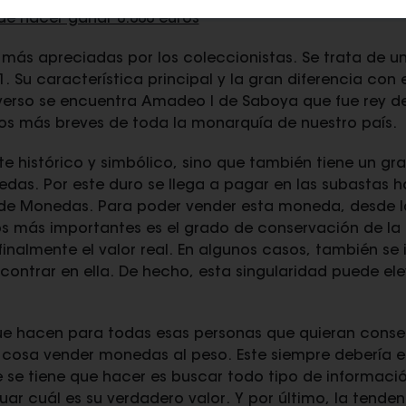
e hacer ganar 8.000 euros
más apreciadas por los coleccionistas. Se trata de u
 Su característica principal y la gran diferencia con e
everso se encuentra Amadeo I de Saboya que fue rey de
dos más breves de toda la monarquía de nuestro país.
e histórico y simbólico, sino que también tiene un gra
das. Por este duro se llega a pagar en las subastas h
 de Monedas. Para poder vender esta moneda, desde l
s más importantes es el grado de conservación de la 
nalmente el valor real. En algunos casos, también se i
contrar en ella. De hecho, esta singularidad puede el
 hacen para todas esas personas que quieran consegu
 cosa vender monedas al peso. Este siempre debería el
 se tiene que hacer es buscar todo tipo de informació
uar cuál es su verdadero valor. Y por último, la tenden