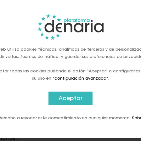
 último punto el que podría hacer cambiar de opinión
arjeta de crédito para todo, sin ser conscientes del din
lgo de dinero en los diferentes ámbitos de nuestra vid
g
, como se conoce en redes sociales, que consiste en 
, comida, regalos...), y escribir en un sobre o tarro 
eb utiliza cookies técnicas, analíticas de terceros y de personaliza
ir visitas, fuentes de tráfico, y guardar sus preferencias de privacid
a uno de los sobres, metas la cantidad de dinero que 
ta manera sabrás el total con el que cuentas, y lo qu
tar todas las cookies pulsando el botón “Aceptar” o configurarlas
su uso en
“configuración avanzada”
.
ro
ro el mecanismo de este método de ahorro, nos asal
Aceptar
dad asignas a cada categoría? Lo cierto es que esta 
derecho a revocar este consentimiento en cualquier momento.
Sab
cuenta tus ingresos, tendrás que hacer tus cálculos pa
ía. En caso de que al hacer esta distribución te sobr
orros'.