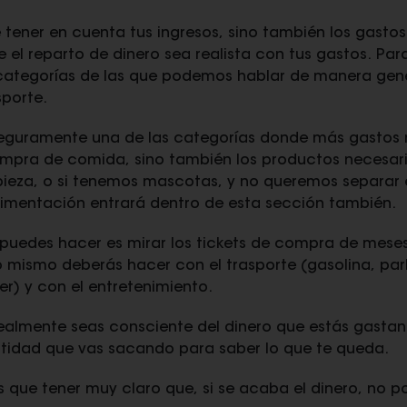
 tener en cuenta tus ingresos, sino también los gasto
el reparto de dinero sea realista con tus gastos. Par
s categorías de las que podemos hablar de manera gene
sporte.
seguramente una de las categorías donde más gastos 
ompra de comida, sino también los productos necesari
ieza, o si tenemos mascotas, y no queremos separar 
limentación entrará dentro de esta sección también.
e puedes hacer es mirar los tickets de compra de mese
o mismo deberás hacer con el trasporte (gasolina, park
ler) y con el entretenimiento.
ealmente seas consciente del dinero que estás gastan
tidad que vas sacando para saber lo que te queda.
ás que tener muy claro que, si se acaba el dinero, no 