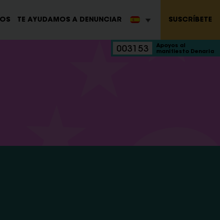
SUSCRÍBETE
ROS
TE AYUDAMOS A DENUNCIAR
Apoyos al
003153
manifiesto Denaria