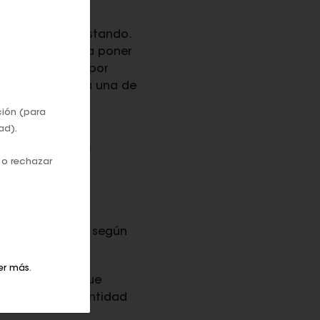
 a aquellos que
ero que están gastando.
a, se ha vuelto a poner
dividir nuestro por
el nombre de cada una de
ción (para
ad).
consideres
e vas gastando.'
 o rechazar
ta la duda más
respuesta varía según
er más
.
ra determinar que
e dinero, esa cantidad