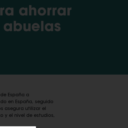
ara ahorrar
 abuelas
o de España a
ado en España, seguido
 asegura utilizar el
 y el nivel de estudios,