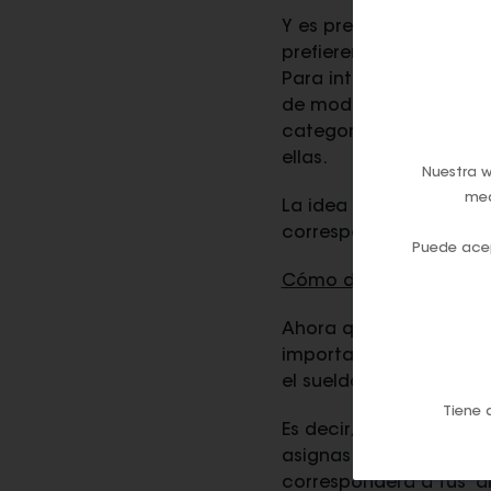
Y es precisamente este
prefieren utilizar la t
Para intentar ahorrar a
de moda el
cash stuffin
categorías (vida social
ellas.
Nuestra w
med
La idea es que, en cad
correspondiente. De es
Puede acep
Cómo distribuir el dine
Ahora que tenemos cla
importante: ¿qué canti
el sueldo que tengas.
Tiene 
Es decir, teniendo en 
asignas a cada categor
corresponderá a tus 'ah