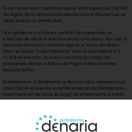
Si los funcionarios certifican que el total superó los 100.000,
las reglas de la democracia directa suiza estipulan que se
debe realizar un referéndum.
Ni el gobierno ni el banco central han expresado su
intención de abolir el efectivo en el corto plazo. Aun así, la
iniciativa destaca lo emotivo que es el tema del dinero
físico en Suiza. Cada habitante tiene el equivalente a $
11,824 en efectivo, la mayor cantidad en todas las
economías donde el Banco de Pagos Internacionales
recopila datos.
El referéndum, si finalmente se lleva a cabo, representa un
caso raro en el que los votantes prueban las preferencias
monetarias en las urnas en lugar de simplemente a través
de sus hábitos de gasto. Es muy posible que atraiga el
interés de los funcionarios del banco central de la zona
euro que actualmente están considerando si avanzar en
un plan para el dinero digital en la región.
“Necesitamos cambiar la constitución para que podamos