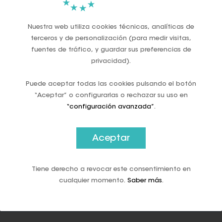
retener el efectivo como libertad para la próxima
generación”, dijo en una entrevista Richard Koller,
Nuestra web utiliza cookies técnicas, analíticas de
presidente del Swiss Freedom Movement.
terceros y de personalización (para medir visitas,
fuentes de tráfico, y guardar sus preferencias de
Citó una "tendencia hacia las monedas digitales" que
privacidad).
probablemente favorezcan los gobiernos, incluido el de
Suiza.
Puede aceptar todas las cookies pulsando el botón
La mayor parte del efectivo allí, 51.000 millones de francos
“Aceptar” o configurarlas o rechazar su uso en
suizos (55.300 millones de dólares), se mantiene en forma
“configuración avanzada”
.
del billete más grande, con un valor de 1.000 francos. Eso
sugiere que el dinero físico se utiliza como reserva de valor
y no para pagos. Por el contrario, el billete más habitual en
Aceptar
la eurozona es el billete de 50 euros, según datos de 2021.
El efectivo en Suiza todavía se usa para la mayoría de las
Tiene derecho a revocar este consentimiento en
transacciones, pero estos pagos están disminuyendo. A
cualquier momento.
Saber más
.
fines del año pasado, el 29% de las transacciones se
liquidaron con dinero físico, según el estudio Swiss Payment
Monitor, frente al 48% en 2019.