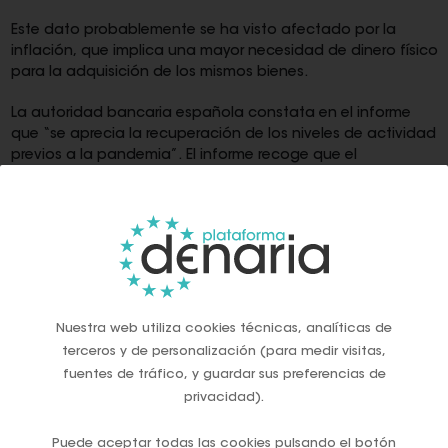
Este dato probablemente se ha visto afectado por la
inflación, que implica una mayor necesidad de dinero físico
para la adquisición de los mismos bienes.
La autoridad bancaria española constata en el informe
que “se aprecia la recuperación de los niveles de actividad
previos a la pandemia”. El informe recoge que el
crecimiento de los pagos con tarjeta, tanto en volumen
como en importe, fue superior al de retiradas de efectivo
de particulares, si bien, en opinión de Denaria, ambos
datos no son linealmente comparables para analizar el uso
de ambos medios de pago, ya que el efectivo obtenido en
cajeros puede ser utilizado en múltiples transacciones de
compra mientras que las operaciones registradas en TPV
son transacciones finales.
Nuestra web utiliza cookies técnicas, analíticas de
terceros y de personalización (para medir visitas,
La utilización de dinero en efectivo registró un fuerte revés
fuentes de tráfico, y guardar sus preferencias de
durante la pandemia, debido al consejo de las
privacidad).
autoridades sanitarias para reducir al mínimo la utilización
de dinero por el riesgo de contagio del virus y la sustitución
Puede aceptar todas las cookies pulsando el botón