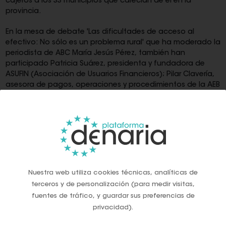
cajeros a los 33 municipios que carecían de él en la
provincia.
En la mesa de debate 'Las dificultades de acceso al
efectivo: No sólo es un problema rural' que ha moderado la
periodista de ABC María Jesús Pérez, también han
participado Patricia Suárez, presidenta y fundadora de
ASUFIN (Asociación de Usuarios Financieros); Pilar Clavería,
asesora de pagos, operaciones y procedimientos de la AEB
(Asociación Española de Banca).
García ha explicado que el modelo utilizado en Diputación
de Almería es la contratación de este servicio mediante
concurso público en dos lotes que aglutinan las diferentes
comarcas para acotar y poner fin la exclusión financiera
cero en la provincia.
Nuestra web utiliza cookies técnicas, analíticas de
Este contrato, de siete años de duración, está operado
terceros y de personalización (para medir visitas,
actualmente Unicaja y Euromatic Cash, que ganaron los
fuentes de tráfico, y guardar sus preferencias de
dos lotes de 19 y 14 cajeros respectivamente.
privacidad).
"Los datos revelan la necesidad que existía de estos