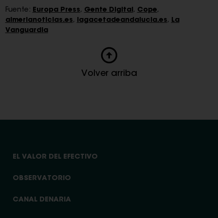
Fuente:
Europa Press
,
Gente Digital
,
Cope
,
almerianoticias.es
,
lagacetadeandalucia.es
,
La
Vanguardia
Volver arriba
EL VALOR DEL EFECTIVO
OBSERVATORIO
CANAL DENARIA