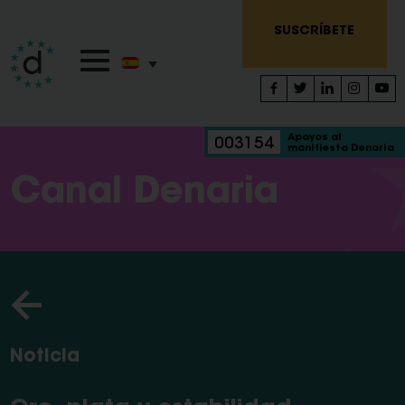
SUSCRÍBETE
Apoyos al
003154
manifiesto Denaria
Canal Denaria
Noticia