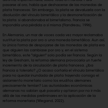
distinta, implementarla, sobre todo en Francia. Para
pasarse al oro, había que deshacerse de las monedas de
plata francesas. Sin embargo, la plata se devaluaría con la
disolución del vínculo bimetálico y la desmonetización de
la plata; si abandonaba el bimetalismo, Francia se
impondría una pérdida a sí misma (Flandreau, 1996).
En Alemania, un mar de voces cada vez mayor reclamaba
sustituir la plata por oro o una moneda bimetálica. Aun así,
la única forma de despojarse de las monedas de plata era
que alguien las cambiase por oro y, en el sistema
bimetálico, este "alguien" solo podía ser Francia. Según la
ley de Gresham, la reforma alemana provocaría un fuerte
incremento de la circulación de plata francesa. ¿Iba
Francia a tolerarlo? ¿O acaso cortaría el vínculo bimetálico
para no quedar inundada de plata trayendo consigo el
aislamiento monetario como los eruditos alemanes
precisamente temían? Las autoridades económicas
alemanas no sabían qué pasaría y optaron por no ir más
allá de las medidas preliminares en la aplicación de la
reforma monetaria (Wiegand, 2022).