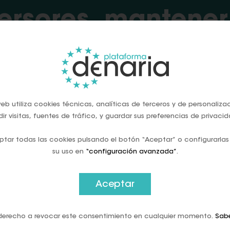
ersores, mantener
rategia ganadora 
eb utiliza cookies técnicas, analíticas de terceros y de personaliza
ir visitas, fuentes de tráfico, y guardar sus preferencias de privacid
tar todas las cookies pulsando el botón “Aceptar” o configurarlas
su uso en
“configuración avanzada”
.
o de MLIV Pulse, un total de 404 inversores profesiona
será un activo ganador este año, y dos terceras partes
Aceptar
o en efectivo de sus carteras potenciaría su rendimien
derecho a revocar este consentimiento en cualquier momento.
Sab
del contexto económico, el efectivo se presenta como