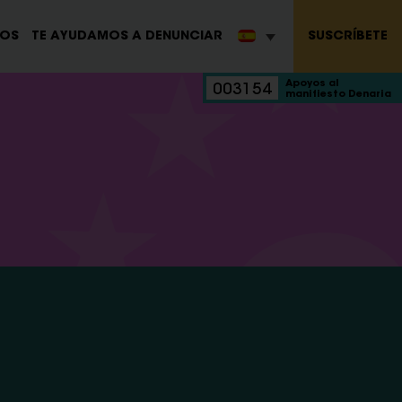
SUSCRÍBETE
ROS
TE AYUDAMOS A DENUNCIAR
Apoyos al
003154
manifiesto Denaria