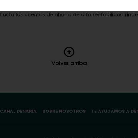
entes beneficios de los títulos del Tesoro a corto pla
clásico portfolio 60/40 de renta variable y fija por 
 hasta las cuentas de ahorro de alta rentabilidad rind
Volver arriba
CANAL DENARIA
SOBRE NOSOTROS
TE AYUDAMOS A DE