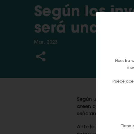
Según los inv
será una est
Mar, 2023
Nuestra w
med
Puede acep
Según un reciente sonde
creen que el efectivo 
señalaron que el diner
Tiene 
Ante la incertidumbre 