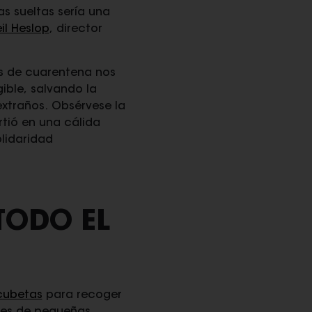
 sueltas sería una
il Heslop
, director
s de cuarentena nos
ible, salvando la
extraños. Obsérvese la
rtió en una cálida
olidaridad
TODO EL
cubetas
para recoger