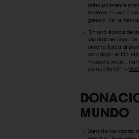
principalmente mon
enorme muestra de 
general de la Fundac
“En una época de i
separaban unos de ot
brecha física al pe
paradoja: el frío ef
moneda social, forta
comunitaria”. –
Vivi
DONACIO
MUNDO
Durante las vacacion