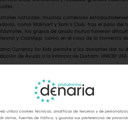
s permite crear conciencia y recaudar grandes volúme
uales.
ástrofes naturales, muchos comercios estadounidens
radoras, como Walmart y Sam’s Club, tras el paso del
atástrofes, los grupos de ayuda mutua tuvieron dificul
 Venmo y CashApp, como en el caso de la tormenta d
rama Currency for Kids permite a los donantes dar su di
undación de Ayuda a la Infancia de Durham. UNICEF USA
sa de la Moneda de Australia lanzó las monedas
Donati
iones a organizaciones benéficas, empresas en dificu
eb utiliza cookies técnicas, analíticas de terceros y de personaliza
INAS Y LOS REGALOS 
ir visitas, fuentes de tráfico, y guardar sus preferencias de privacid