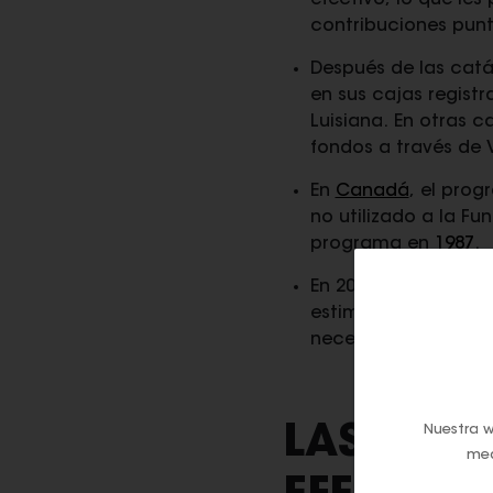
efectivo, lo que le
contribuciones punt
Después de las cat
en sus cajas regist
Luisiana. En otras c
fondos a través de
En
Canadá
, el prog
no utilizado a la F
programa en
1987
.
En 2020, la Real Ca
estimular las donac
necesitadas.
Nuestra w
LAS PROP
med