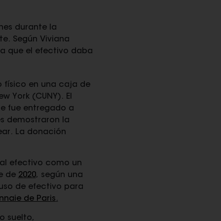
nes durante la
te. Según Viviana
 a que el efectivo daba
 físico en una caja de
ew York (CUNY). El
ue fue entregado a
es demostraron la
rear. La donación
 al efectivo como un
re de
2020
, según una
 uso de efectivo para
naie de Paris
.
 suelto,