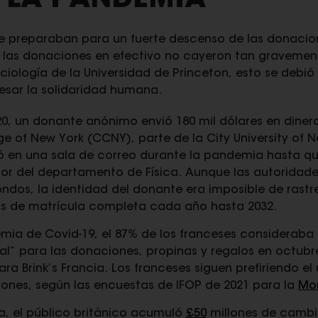
 LA PANDEMIA
se preparaban para un fuerte descenso de las donacio
 las donaciones en efectivo no cayeron tan gravemen
ociología de la Universidad de Princeton, esto se debió
esar la solidaridad humana.
0, un donante anónimo envió 180 mil dólares en dinero
ge of New York (CCNY), parte de la City University of N
ó en una sala de correo durante la pandemia hasta q
or del departamento de Física. Aunque las autoridad
ondos, la identidad del donante era imposible de rast
as de matrícula completa cada año hasta 2032.
mia de Covid-19, el 87% de los franceses consideraba
al” para las donaciones, propinas y regalos en octub
ra Brink’s Francia. Los franceses siguen prefiriendo el
ones, según las encuestas de IFOP de 2021 para la
Mon
, el público británico acumuló
£50
millones de cambio