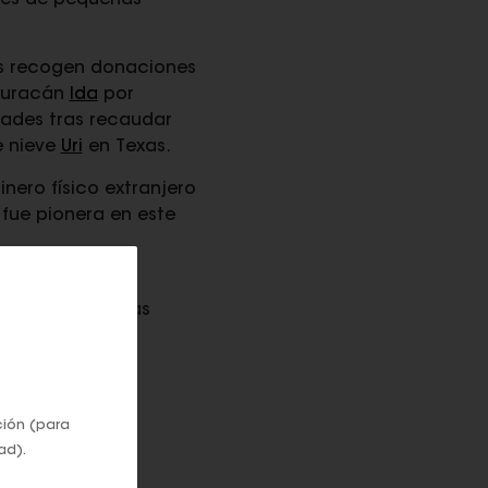
nes de pequeñas
es recogen donaciones
 huracán
Ida
por
tades tras recaudar
e nieve
Uri
en Texas.
nero físico extranjero
 fue pionera en este
on Dollar
para
ltades o personas
ción (para
EN
ad).