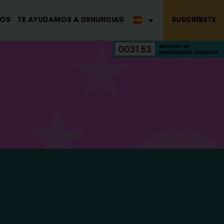
SUSCRÍBETE
ROS
TE AYUDAMOS A DENUNCIAR
Apoyos al
003153
manifiesto Denaria