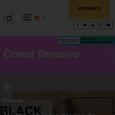
SUSCRÍBETE
Apoyos al
003153
manifiesto Denaria
Canal Denaria
Noticia