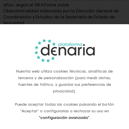
años, según el VIII Informe sobre
Cibercriminalidad elaborado por la Dirección General de
Coordinación y Estudios de la Secretaría de Estado de
Seguridad.
Una actividad delictiva que coge fuerza en campañas
específicas cuando “se acerca el Black Friday y utilizamos
más el comercio electrónico o cuando estamos en la
campaña de la declaración de la renta, que nos llegan
mensajes o correos que nos reclaman documentación de
los usuarios”, recuerda el comandante Alberto Redondo,
Nuestra web utiliza cookies técnicas, analíticas de
Jefe del Grupo de Delitos Tecnológicos de la Unidad
Técnica de la Policía Judicial de la Guardia Civil.
terceros y de personalización (para medir visitas,
fuentes de tráfico, y guardar sus preferencias de
De hecho la Guardia Civil ha alertado en sus redes sociales
privacidad).
sobre una campaña fraudulenta en Black Friday, un nuevo
caso de
phishing
en la que un grupo de ciberdelincuentes
Puede aceptar todas las cookies pulsando el botón
se hacen pasar por una institución oficial o una
“Aceptar” o configurarlas o rechazar su uso en
organización de renombre para engañar al consumidor. En
“configuración avanzada”
.
esta ocasión se trata de un enlace adjunto se redirige a
una web fraudulenta que solicita datos personales y